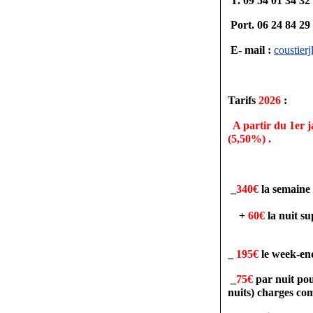
T. 09 54 01 34 32
Port. 06 24 84 29
E- mail :
coustier
Tarifs
2026
:
A partir du 1er j
(5,50%) .
_
340€
la semaine (
+
60
€
la nuit su
_
195€
le week-end
_
75€
par nuit po
nuits) charges com